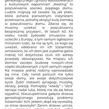
genealogicznego i gniazd wybudowanych
z kulturowych wspomnień „Nesting” to
poszukiwanie szeroko pojętego domu.
Ludzie migrują od zawsze. Są jak ptaki,
które pchane pierwotnym instynktem
przetrwania, potrafią okrążyć kulę ziemską
w poszukiwaniu domu. Zdarza się, że
musimy uciekać w poszukiwaniu
bezpiecznej przystani… W latach 40. XX
wieku naród żydowski zmuszono do
ucieczki z Europy, a tym samym ogłoszono
milionom ludzi, że nie są tym, za kogo się
uważali, odebrano im ich tożsamość,
wmówiono, że ich dom jest zupełnie gdzie
indziej niż dotychczas czuli. Ich adresy
przestały obowiązywać. Na miejscu ich
domów zaczęto budowę nowych–choć
często zbudowanych z tych samych cegieł.
Na miejsce jednej rodziny wprowadzała
się inna. Cały naród porzucił nie tylko
swoje domy, ale swoje dotychczasowe
życie. Żydzi zostawili synagogi, muzykę,
obrazy, poezję. Pomiędzy “wtedy” i “dziś”
istnieje nadal luka, której nie da się łatwo
wypełnić. Nieuzupełnione gałęzie drzewa
genealogicznego powodują problemy
tożsamości: kim jestem, skąd się wywodzę,
co mnie stworzyło? Zanim drzewo umrze,