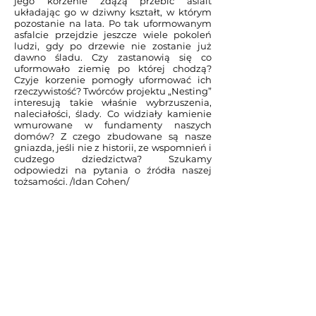
jego korzenie zdążą przebić asfalt
układając go w dziwny kształt, w którym
pozostanie na lata. Po tak uformowanym
asfalcie przejdzie jeszcze wiele pokoleń
ludzi, gdy po drzewie nie zostanie już
dawno śladu. Czy zastanowią się co
uformowało ziemię po której chodzą?
Czyje korzenie pomogły uformować ich
rzeczywistość? Twórców projektu „Nesting”
interesują takie właśnie wybrzuszenia,
naleciałości, ślady. Co widziały kamienie
wmurowane w fundamenty naszych
domów? Z czego zbudowane są nasze
gniazda, jeśli nie z historii, ze wspomnień i
cudzego dziedzictwa? Szukamy
odpowiedzi na pytania o źródła naszej
tożsamości. /Idan Cohen/
Realizacja