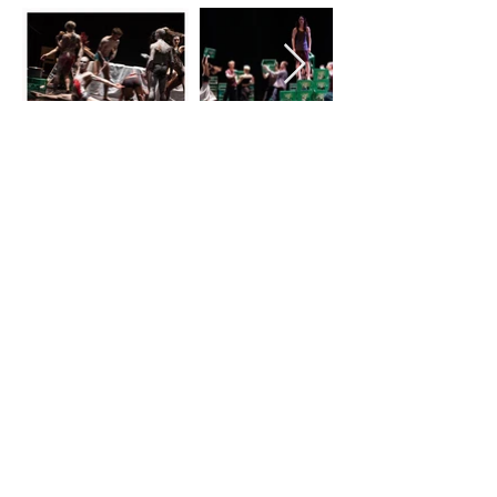
REALIZATORZY:
reżyseria, choreografia i dramaturgia:
Yoshiko Waki i Rolf Baumgart
muzyka na żywo:
Damian Pielka
scenografia:
Mirosław Kaczmarek
światło:
Klaus Dilger
koordynatorzy ds.produkcji:
Maximilian Körner i Robert Chodyła
koprodukcja:
Theater im Pumpenhaus, Münster
OBSADA:
Kacper Bożek, Julia Hałka, Paulina Jaksim, Katarzyna Kulmińska,
Dominik Kupka, Volodymyr Makovskyi, Paweł Malicki, Michał
Przybyła, Adrian Radwański, Katarzyna Rzetelska, Sandra
Szatan, Dominik Więcek, Emily Wong