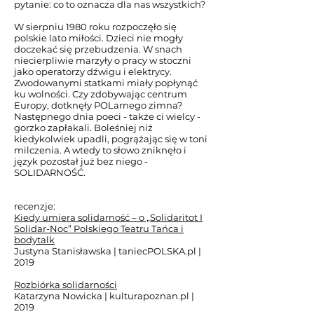
pytanie: co to oznacza dla nas wszystkich?
W sierpniu 1980 roku rozpoczęło się
polskie lato miłości. Dzieci nie mogły
doczekać się przebudzenia. W snach
niecierpliwie marzyły o pracy w stoczni
jako operatorzy dźwigu i elektrycy.
Zwodowanymi statkami miały popłynąć
ku wolności. Czy zdobywając centrum
Europy, dotknęły POLarnego zimna?
Następnego dnia poeci - także ci wielcy -
gorzko zapłakali. Boleśniej niż
kiedykolwiek upadli, pogrążając się w toni
milczenia. A wtedy to słowo zniknęło i
język pozostał już bez niego -
SOLIDARNOŚĆ.
recenzje:
Kiedy umiera solidarność – o „Solidaritot I
Solidar-Noc” Polskiego Teatru Tańca i
bodytalk
Justyna Stanisławska | taniecPOLSKA.pl |
2019
Rozbiórka solidarności
Katarzyna Nowicka | kulturapoznan.pl |
2019